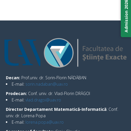
Admission 2026
Decan:
Prof.univ. dr. Sorin-Florin NĂDĂBAN
E-mail:
sorin.nadaban@uav.ro
Prodecan
:
Conf. univ. dr. Vlad-Florin DRĂGOI
E-mail:
vlad.dragoi@uav.ro
Director Departament Matematică-Informatică
: Conf.
univ. dr. Lorena Popa
E-mail:
lorena.popa@uav.ro