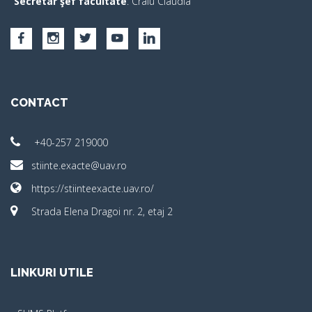
Secretar şef facultate
: Craiu Claudia
CONTACT
+40-257 219000
stiinte.exacte@uav.ro
https://stiinteexacte.uav.ro/
Strada Elena Dragoi nr. 2, etaj 2
LINKURI UTILE