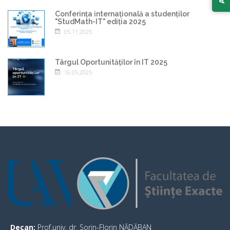
Conferința internațională a studenților
"StudMath-IT" ediția 2025
05.11.2025
Târgul Oportunităților în IT 2025
16.05.2025
Decan:
Prof.univ. dr. Sorin-Florin NĂDĂBAN