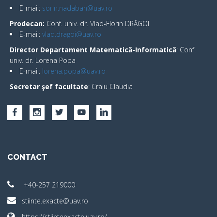
E-mail:
sorin.nadaban@uav.ro
Prodecan
:
Conf. univ. dr. Vlad-Florin DRĂGOI
E-mail:
vlad.dragoi@uav.ro
Director Departament Matematică-Informatică
: Conf.
univ. dr. Lorena Popa
E-mail:
lorena.popa@uav.ro
Secretar şef facultate
: Craiu Claudia
CONTACT
+40-257 219000
stiinte.exacte@uav.ro
https://stiinteexacte.uav.ro/