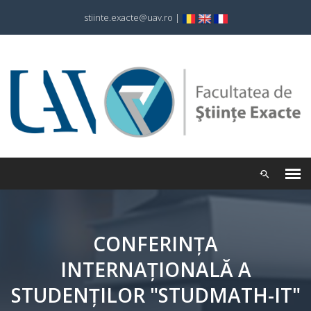
stiinte.exacte@uav.ro
|
CONFERINȚA
INTERNAȚIONALĂ A
STUDENȚILOR "STUDMATH-IT"